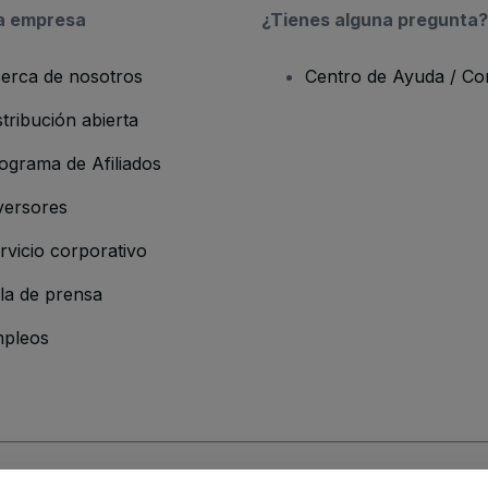
a empresa
¿Tienes alguna pregunta?
erca de nosotros
Centro de Ayuda / Co
stribución abierta
ograma de Afiliados
versores
rvicio corporativo
la de prensa
pleos