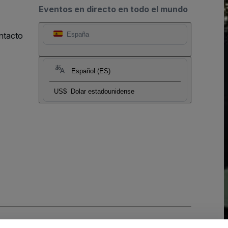
Eventos en directo en todo el mundo
ntacto
España
Español (ES)
US$
Dolar estadounidense