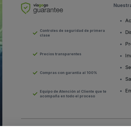
Nuestr
Ac
Controles de seguridad de primera
Di
clase
Pr
Precios transparentes
In
Se
Compras con garantía al 100%
Sa
Em
Equipo de Atención al Cliente que te
acompaña en todo el proceso