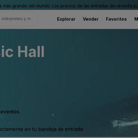
 más grande del mundo. Los precios de las entradas de reventa pu
Explorar
Vender
Favoritos
M
c Hall
s eventos.
rectamente en tu bandeja de entrada