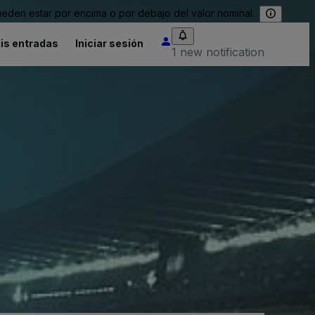
eden estar por encima o por debajo del valor nominal.
is entradas
Iniciar sesión
1 new notification