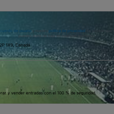
acuerdo de usuario
y nuestra
política de privacidad
. Es posible que
puedes darte de baja en cualquier momento.
K2P 1X9, Canadá
ar y vender entradas con el 100 % de seguridad.