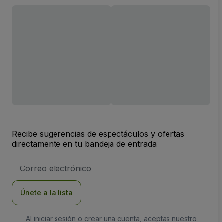
Recibe sugerencias de espectáculos y ofertas
directamente en tu bandeja de entrada
Dirección
de
correo
electrónico
Únete a la lista
Al iniciar sesión o crear una cuenta, aceptas nuestro