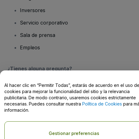
Inversores
Servicio corporativo
Sala de prensa
Empleos
¿Tienes alguna pregunta?
Centro de Ayuda / Contacto
Al hacer clic en “Permitir Todas”, estarás de acuerdo en el uso d
cookies para mejorar la funcionalidad del sitio y la relevancia
publicitaria. De modo contrario, usaremos cookies estrictamente
necesarias. Puedes consultar nuestra
Política de Cookies
para m
información.
Derechos reservados © viagogo Entertainment Inc 2026
Datos de
la Empresa
El uso de este sitio web constituye la aceptación de los
Términos y
Gestionar preferencias
Condiciones
, de la
Política de Privacidad
, de la
Política de Cookies