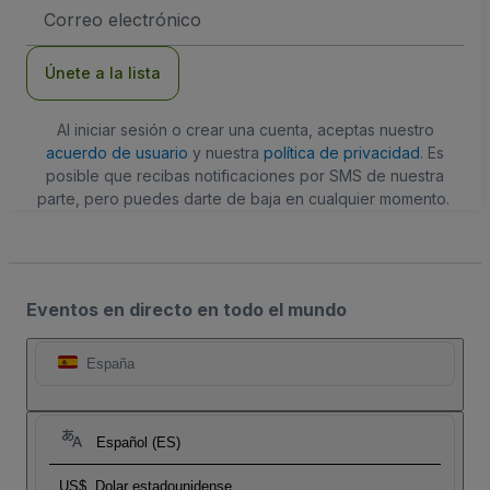
Dirección
de
correo
electrónico
Únete a la lista
Al iniciar sesión o crear una cuenta, aceptas nuestro
acuerdo de usuario
y nuestra
política de privacidad
. Es
posible que recibas notificaciones por SMS de nuestra
parte, pero puedes darte de baja en cualquier momento.
Eventos en directo en todo el mundo
España
Español (ES)
US$
Dolar estadounidense