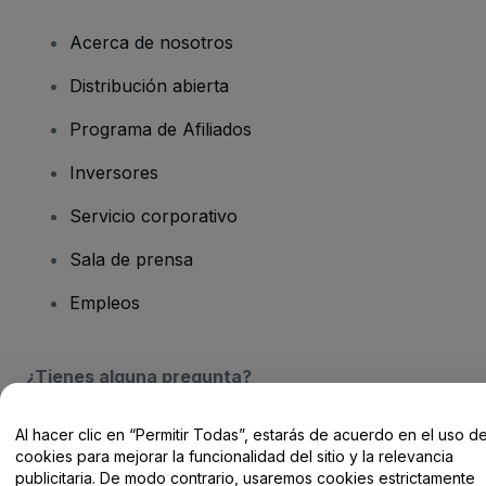
Acerca de nosotros
Distribución abierta
Programa de Afiliados
Inversores
Servicio corporativo
Sala de prensa
Empleos
¿Tienes alguna pregunta?
Centro de Ayuda / Contacto
Al hacer clic en “Permitir Todas”, estarás de acuerdo en el uso d
cookies para mejorar la funcionalidad del sitio y la relevancia
publicitaria. De modo contrario, usaremos cookies estrictamente