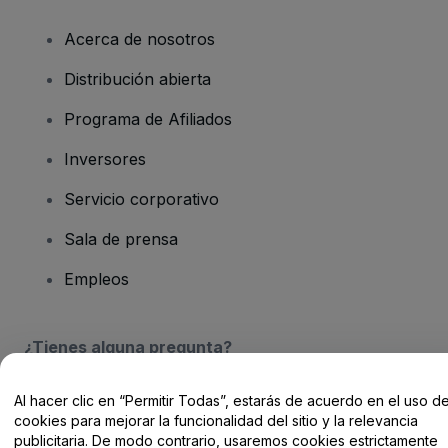
Acerca de nosotros
Distribución abierta
Programa de Afiliados
Inversores
Servicio corporativo
Sala de prensa
Empleos
¿Tienes alguna pregunta?
Centro de Ayuda / Contacto
Al hacer clic en “Permitir Todas”, estarás de acuerdo en el uso d
cookies para mejorar la funcionalidad del sitio y la relevancia
publicitaria. De modo contrario, usaremos cookies estrictamente