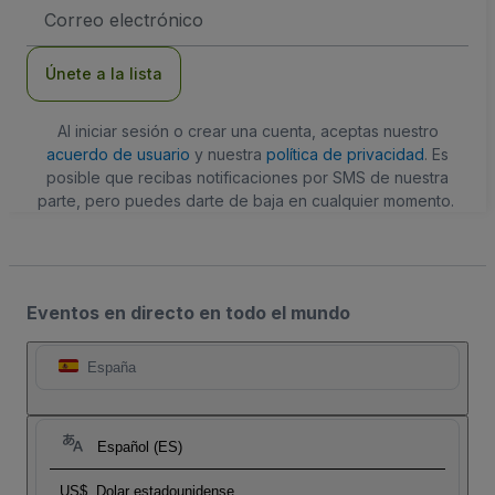
Dirección
de
correo
electrónico
Únete a la lista
Al iniciar sesión o crear una cuenta, aceptas nuestro
acuerdo de usuario
y nuestra
política de privacidad
. Es
posible que recibas notificaciones por SMS de nuestra
parte, pero puedes darte de baja en cualquier momento.
Eventos en directo en todo el mundo
España
Español (ES)
US$
Dolar estadounidense