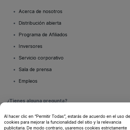
Acerca de nosotros
Distribución abierta
Programa de Afiliados
Inversores
Servicio corporativo
Sala de prensa
Empleos
¿Tienes alguna pregunta?
Centro de Ayuda / Contacto
Al hacer clic en “Permitir Todas”, estarás de acuerdo en el uso d
cookies para mejorar la funcionalidad del sitio y la relevancia
publicitaria. De modo contrario, usaremos cookies estrictamente