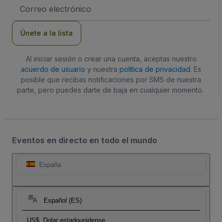
Dirección
de
correo
electrónico
Únete a la lista
Al iniciar sesión o crear una cuenta, aceptas nuestro
acuerdo de usuario
y nuestra
política de privacidad
. Es
posible que recibas notificaciones por SMS de nuestra
parte, pero puedes darte de baja en cualquier momento.
Eventos en directo en todo el mundo
España
Español (ES)
US$
Dolar estadounidense