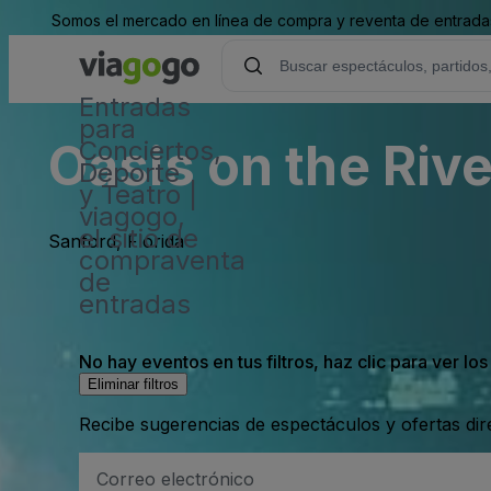
Somos el mercado en línea de compra y reventa de entradas
Entradas
para
Oasis on the Rive
Conciertos,
Deporte
y Teatro |
viagogo,
el sitio de
Sanford, Florida
compraventa
de
entradas
No hay eventos en tus filtros, haz clic para ver lo
Eliminar filtros
Recibe sugerencias de espectáculos y ofertas di
Dirección
de