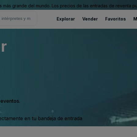
 más grande del mundo. Los precios de las entradas de reventa pu
Explorar
Vender
Favoritos
M
r
s eventos.
rectamente en tu bandeja de entrada