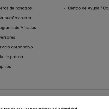
erca de nosotros
Centro de Ayuda / Co
stribución abierta
ograma de Afiliados
versores
rvicio corporativo
la de prensa
pleos
 de la Empresa
os y Condiciones
, de la
Política de Privacidad
, de la
Política de Cookies
y de
 el uso de cookies para mejorar la funcionalidad