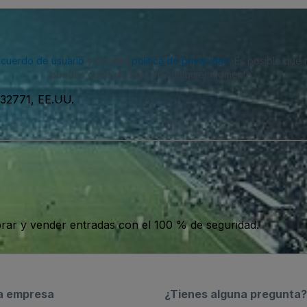
acuerdo de usuario
y nuestra
política de privacidad
. Es posible que
puedes darte de baja en cualquier momento.
 32771, EE.UU.
ar y vender entradas con el 100 % de seguridad.
a empresa
¿Tienes alguna pregunta?