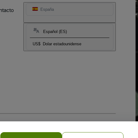
ntacto
España
Español (ES)
US$
Dolar estadounidense
 la
Política de Privacidad para Móviles