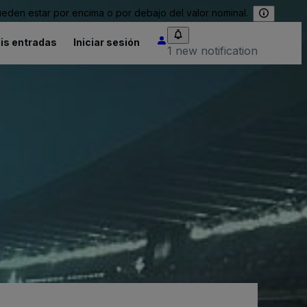
eden estar por encima o por debajo del valor nominal.
is entradas
Iniciar sesión
1 new notification