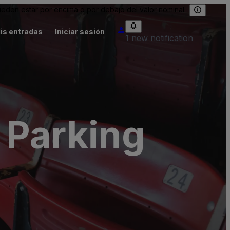
eden estar por encima o por debajo del valor nominal.
is entradas
Iniciar sesión
1 new notification
 Parking