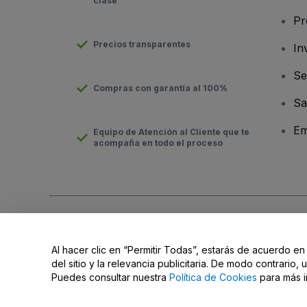
clase
Pr
Precios transparentes
In
Se
Compras con garantía al 100%
Sa
Em
Equipo de Atención al Cliente que te
acompaña en todo el proceso
Derechos reservados © viagogo Entertainment Inc 2026
Datos
El uso de este sitio web constituye la aceptación de los
Términ
Al hacer clic en “Permitir Todas”, estarás de acuerdo en
No compartir mi información personal ni tus opciones de priva
del sitio y la relevancia publicitaria. De modo contrario
Puedes consultar nuestra
Política de Cookies
para más i