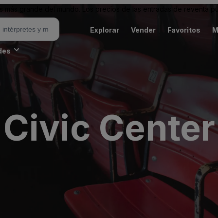
 más grande del mundo. Los precios de las entradas de reventa pu
Explorar
Vender
Favoritos
M
des
Civic Center