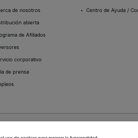
erca de nosotros
Centro de Ayuda / Co
stribución abierta
ograma de Afiliados
versores
rvicio corporativo
la de prensa
pleos
 de la Empresa
os y Condiciones
, de la
Política de Privacidad
, de la
Política de Cookies
y de
 el uso de cookies para mejorar la funcionalidad