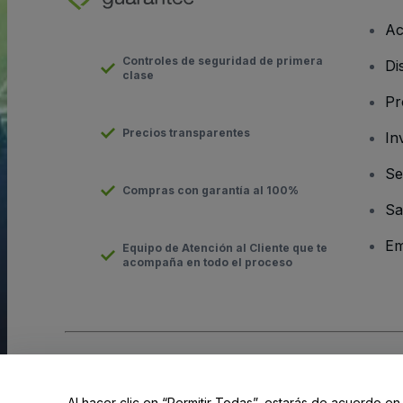
Ac
Controles de seguridad de primera
Di
clase
Pr
Precios transparentes
In
Se
Compras con garantía al 100%
Sa
Em
Equipo de Atención al Cliente que te
acompaña en todo el proceso
Derechos reservados © viagogo Entertainment Inc 2026
Datos
El uso de este sitio web constituye la aceptación de los
Términ
Al hacer clic en “Permitir Todas”, estarás de acuerdo en