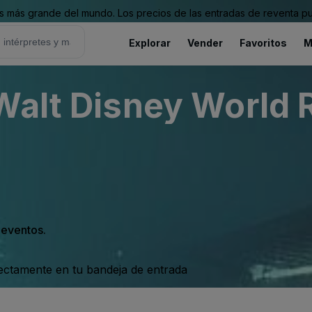
 más grande del mundo. Los precios de las entradas de reventa pu
Explorar
Vender
Favoritos
M
Walt Disney World R
s eventos.
rectamente en tu bandeja de entrada