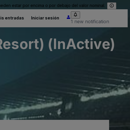
eden estar por encima o por debajo del valor nominal.
is entradas
Iniciar sesión
1 new notification
esort) (InActive)