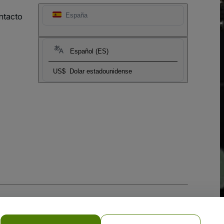
ntacto
España
Español (ES)
US$
Dolar estadounidense
 la
Política de Privacidad para Móviles