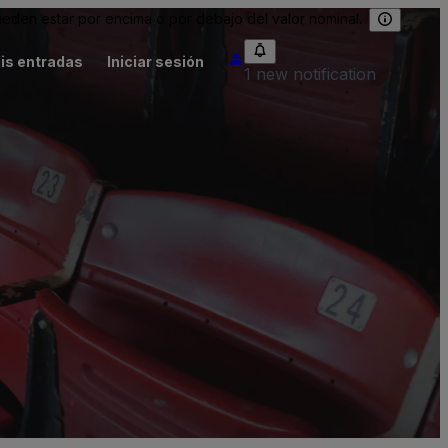
eden estar por encima o por debajo del valor nominal.
is entradas
Iniciar sesión
1 new notification