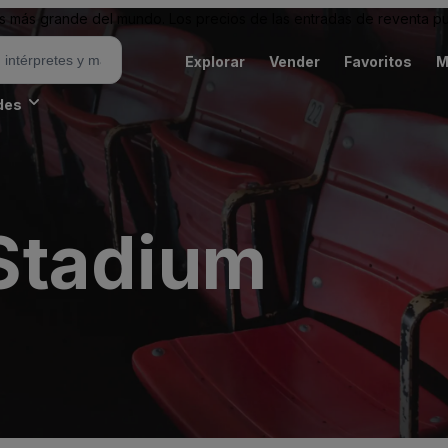
 más grande del mundo. Los precios de las entradas de reventa pu
Explorar
Vender
Favoritos
M
des
Stadium