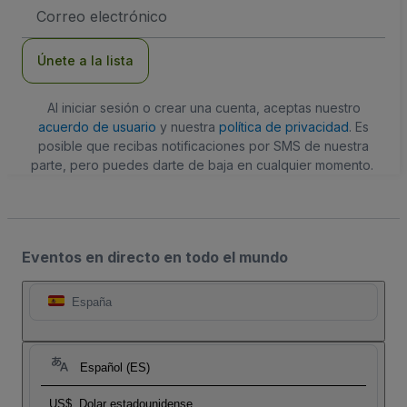
Dirección
de
correo
electrónico
Únete a la lista
Al iniciar sesión o crear una cuenta, aceptas nuestro
acuerdo de usuario
y nuestra
política de privacidad
. Es
posible que recibas notificaciones por SMS de nuestra
parte, pero puedes darte de baja en cualquier momento.
Eventos en directo en todo el mundo
España
Español (ES)
US$
Dolar estadounidense