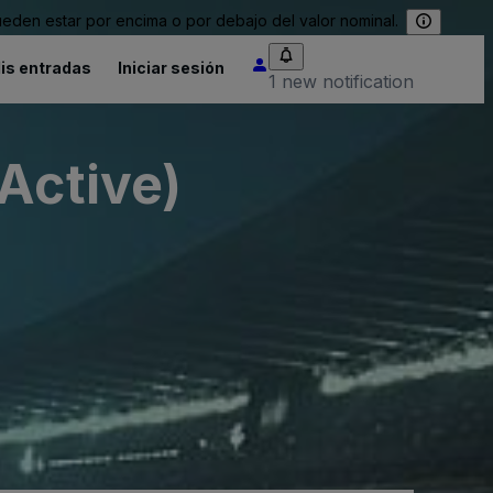
eden estar por encima o por debajo del valor nominal.
is entradas
Iniciar sesión
1 new notification
Active)