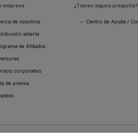
a empresa
¿Tienes alguna pregunta?
erca de nosotros
Centro de Ayuda / Co
stribución abierta
ograma de Afiliados
versores
rvicio corporativo
la de prensa
pleos