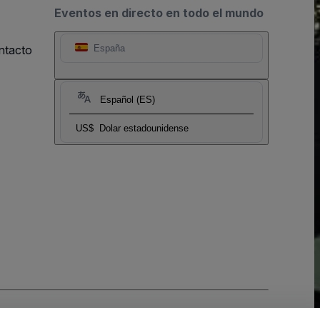
Eventos en directo en todo el mundo
ntacto
España
Español (ES)
US$
Dolar estadounidense