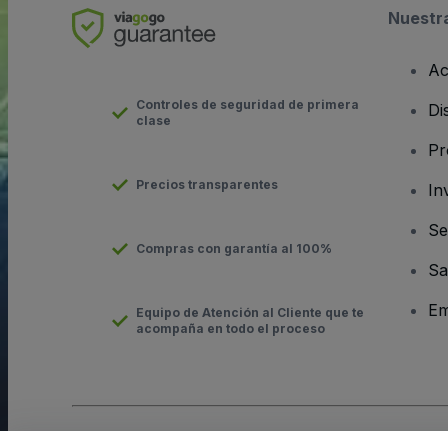
Nuestr
Ac
Controles de seguridad de primera
Di
clase
Pr
Precios transparentes
In
Se
Compras con garantía al 100%
Sa
Em
Equipo de Atención al Cliente que te
acompaña en todo el proceso