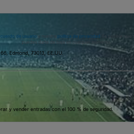
acuerdo de usuario
y nuestra
política de privacidad
. Es posible que
puedes darte de baja en cualquier momento.
66, Edmond, 73013, EE.UU.
ar y vender entradas con el 100 % de seguridad.