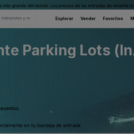
 más grande del mundo. Los precios de las entradas de reventa pu
Explorar
Vender
Favoritos
M
te Parking Lots (In
s eventos.
rectamente en tu bandeja de entrada