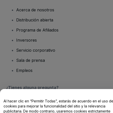
Acerca de nosotros
Distribución abierta
Programa de Afiliados
Inversores
Servicio corporativo
Sala de prensa
Empleos
¿Tienes alguna pregunta?
Centro de Ayuda / Contacto
Al hacer clic en “Permitir Todas”, estarás de acuerdo en el uso d
cookies para mejorar la funcionalidad del sitio y la relevancia
publicitaria. De modo contrario, usaremos cookies estrictamente