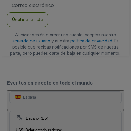
Dirección
de
correo
electrónico
Únete a la lista
Al iniciar sesión o crear una cuenta, aceptas nuestro
acuerdo de usuario
y nuestra
política de privacidad
. Es
posible que recibas notificaciones por SMS de nuestra
parte, pero puedes darte de baja en cualquier momento.
Eventos en directo en todo el mundo
España
Español (ES)
US$
Dolar estadounidense