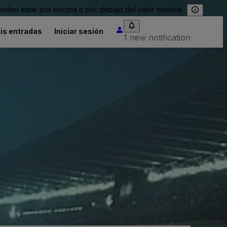
eden estar por encima o por debajo del valor nominal.
is entradas
Iniciar sesión
1 new notification