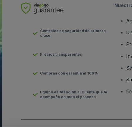
Nuestr
Ac
Controles de seguridad de primera
Di
clase
Pr
Precios transparentes
In
Se
Compras con garantía al 100%
Sa
Em
Equipo de Atención al Cliente que te
acompaña en todo el proceso