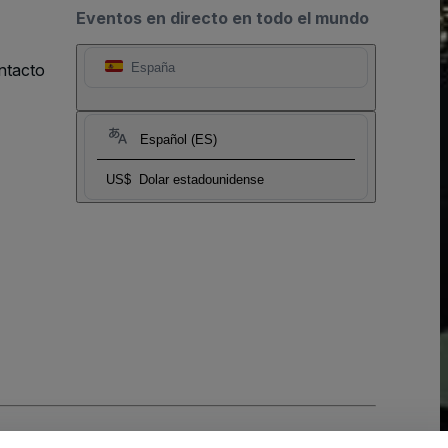
Eventos en directo en todo el mundo
ntacto
España
Español (ES)
US$
Dolar estadounidense