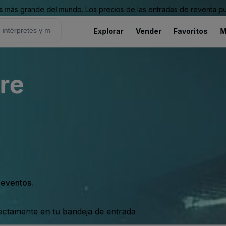
 más grande del mundo. Los precios de las entradas de reventa pu
Explorar
Vender
Favoritos
M
re
s eventos.
rectamente en tu bandeja de entrada