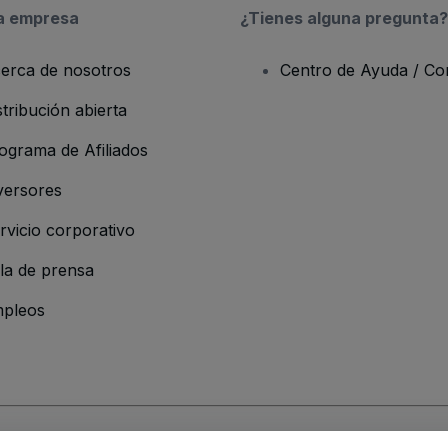
a empresa
¿Tienes alguna pregunta?
erca de nosotros
Centro de Ayuda / Co
stribución abierta
ograma de Afiliados
versores
rvicio corporativo
la de prensa
pleos