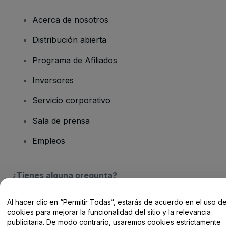
Acerca de nosotros
Distribución abierta
Programa de Afiliados
Inversores
Servicio corporativo
Sala de prensa
Empleos
¿Tienes alguna pregunta?
Centro de Ayuda / Contacto
Al hacer clic en “Permitir Todas”, estarás de acuerdo en el uso d
cookies para mejorar la funcionalidad del sitio y la relevancia
publicitaria. De modo contrario, usaremos cookies estrictamente