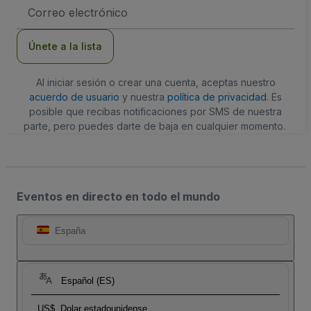
Dirección
de
correo
electrónico
Únete a la lista
Al iniciar sesión o crear una cuenta, aceptas nuestro
acuerdo de usuario
y nuestra
política de privacidad
. Es
posible que recibas notificaciones por SMS de nuestra
parte, pero puedes darte de baja en cualquier momento.
Eventos en directo en todo el mundo
España
Español (ES)
US$
Dolar estadounidense