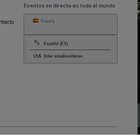
Eventos en directo en todo el mundo
ntacto
España
Español (ES)
US$
Dolar estadounidense