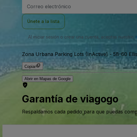
Dirección
de
correo
electrónico
Únete a la lista
Al iniciar sesión o crear una cuenta, aceptas nuestro
Zona Urbana Parking Lots (InActive)
-
58-60 Ell
Copiar
Abrir en Mapas de Google
Garantía de viagogo
Respaldamos cada pedido para que puedas compr