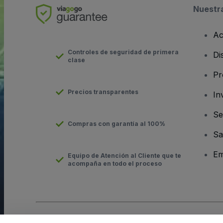
Nuestr
Ac
Controles de seguridad de primera
Di
clase
Pr
Precios transparentes
In
Se
Compras con garantía al 100%
Sa
Em
Equipo de Atención al Cliente que te
acompaña en todo el proceso