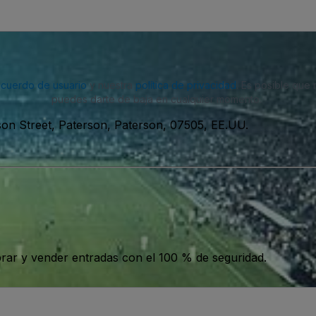
acuerdo de usuario
y nuestra
política de privacidad
. Es posible que
puedes darte de baja en cualquier momento.
ison Street, Paterson, Paterson, 07505, EE.UU.
ar y vender entradas con el 100 % de seguridad.