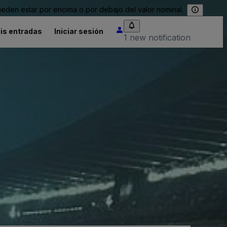
eden estar por encima o por debajo del valor nominal.
is entradas
Iniciar sesión
1 new notification
)