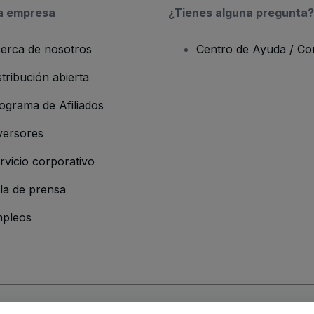
a empresa
¿Tienes alguna pregunta?
erca de nosotros
Centro de Ayuda / Co
stribución abierta
ograma de Afiliados
versores
rvicio corporativo
la de prensa
pleos