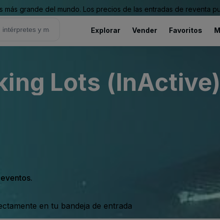
 más grande del mundo. Los precios de las entradas de reventa pu
Explorar
Vender
Favoritos
M
ing Lots (InActive
s eventos.
rectamente en tu bandeja de entrada