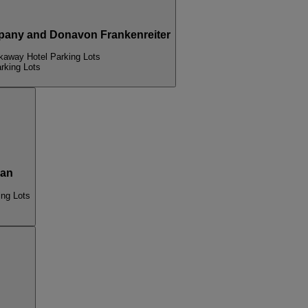
ny and Donavon Frankenreiter
away Hotel Parking Lots
rking Lots
man
ng Lots