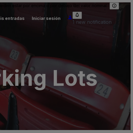
eden estar por encima o por debajo del valor nominal.
is entradas
Iniciar sesión
1 new notification
king Lots