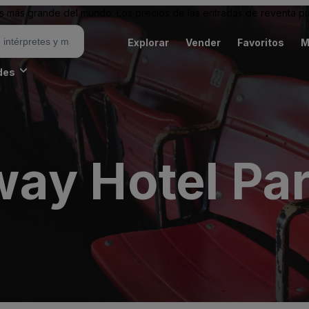
 más grande del mundo. Los precios de las entradas de reventa pu
Explorar
Vender
Favoritos
M
des
ay Hotel Par