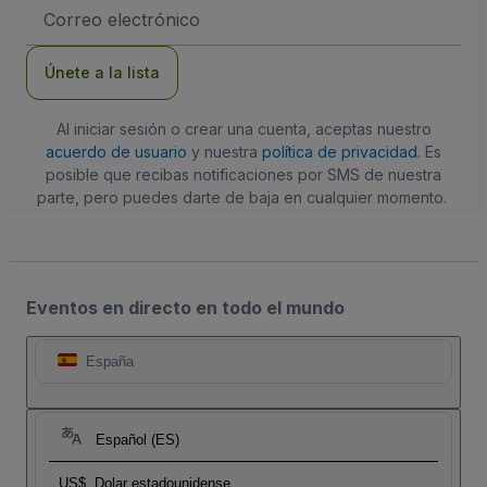
Dirección
de
correo
electrónico
Únete a la lista
Al iniciar sesión o crear una cuenta, aceptas nuestro
acuerdo de usuario
y nuestra
política de privacidad
. Es
posible que recibas notificaciones por SMS de nuestra
parte, pero puedes darte de baja en cualquier momento.
Eventos en directo en todo el mundo
España
Español (ES)
US$
Dolar estadounidense