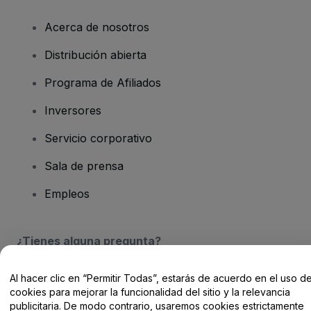
Acerca de nosotros
Distribución abierta
Programa de Afiliados
Inversores
Servicio corporativo
Sala de prensa
Empleos
¿Tienes alguna pregunta?
Centro de Ayuda / Contacto
Al hacer clic en “Permitir Todas”, estarás de acuerdo en el uso d
cookies para mejorar la funcionalidad del sitio y la relevancia
publicitaria. De modo contrario, usaremos cookies estrictamente