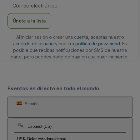
Dirección
de
correo
electrónico
Únete a la lista
Al iniciar sesión o crear una cuenta, aceptas nuestro
acuerdo de usuario
y nuestra
política de privacidad
. Es
posible que recibas notificaciones por SMS de nuestra
parte, pero puedes darte de baja en cualquier momento.
Eventos en directo en todo el mundo
España
Español (ES)
US$
Dolar estadounidense