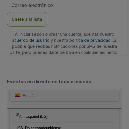
Dirección
de
correo
electrónico
Únete a la lista
Al iniciar sesión o crear una cuenta, aceptas nuestro
acuerdo de usuario
y nuestra
política de privacidad
. Es
posible que recibas notificaciones por SMS de nuestra
parte, pero puedes darte de baja en cualquier momento.
Eventos en directo en todo el mundo
España
Español (ES)
US$
Dolar estadounidense