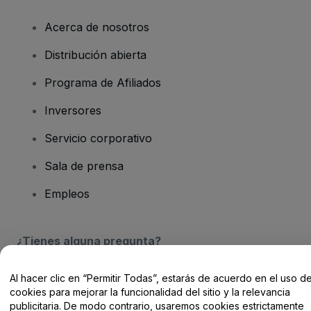
Acerca de nosotros
Distribución abierta
Programa de Afiliados
Inversores
Servicio corporativo
Sala de prensa
Empleos
¿Tienes alguna pregunta?
Centro de Ayuda / Contacto
Al hacer clic en “Permitir Todas”, estarás de acuerdo en el uso d
cookies para mejorar la funcionalidad del sitio y la relevancia
publicitaria. De modo contrario, usaremos cookies estrictamente