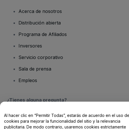
Acerca de nosotros
Distribución abierta
Programa de Afiliados
Inversores
Servicio corporativo
Sala de prensa
Empleos
¿Tienes alguna pregunta?
Centro de Ayuda / Contacto
Al hacer clic en “Permitir Todas”, estarás de acuerdo en el uso d
cookies para mejorar la funcionalidad del sitio y la relevancia
publicitaria. De modo contrario, usaremos cookies estrictamente