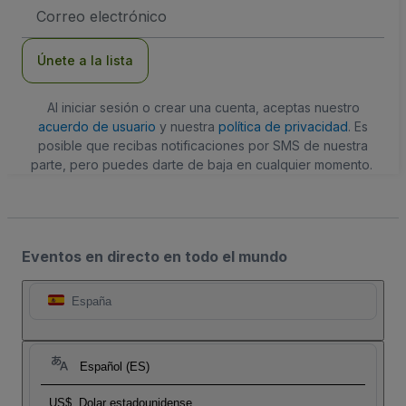
Dirección
de
correo
electrónico
Únete a la lista
Al iniciar sesión o crear una cuenta, aceptas nuestro
acuerdo de usuario
y nuestra
política de privacidad
. Es
posible que recibas notificaciones por SMS de nuestra
parte, pero puedes darte de baja en cualquier momento.
Eventos en directo en todo el mundo
España
Español (ES)
US$
Dolar estadounidense