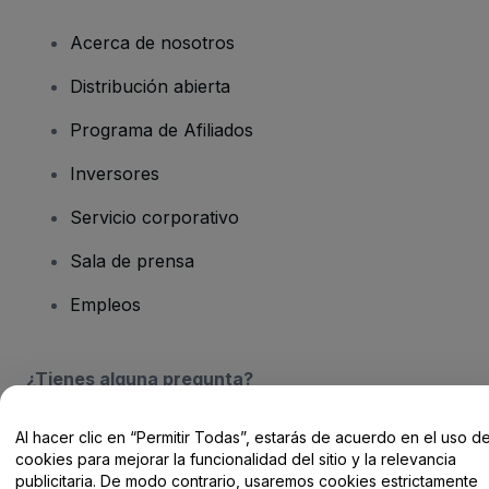
Acerca de nosotros
Distribución abierta
Programa de Afiliados
Inversores
Servicio corporativo
Sala de prensa
Empleos
¿Tienes alguna pregunta?
Centro de Ayuda / Contacto
Al hacer clic en “Permitir Todas”, estarás de acuerdo en el uso d
cookies para mejorar la funcionalidad del sitio y la relevancia
publicitaria. De modo contrario, usaremos cookies estrictamente