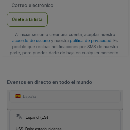
Dirección
de
correo
electrónico
Únete a la lista
Al iniciar sesión o crear una cuenta, aceptas nuestro
acuerdo de usuario
y nuestra
política de privacidad
. Es
posible que recibas notificaciones por SMS de nuestra
parte, pero puedes darte de baja en cualquier momento.
Eventos en directo en todo el mundo
España
Español (ES)
US$
Dolar estadounidense