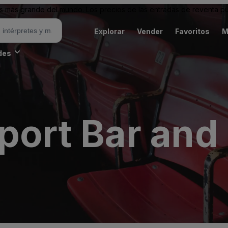
 más grande del mundo. Los precios de las entradas de reventa pu
Explorar
Vender
Favoritos
M
des
Sport Bar an