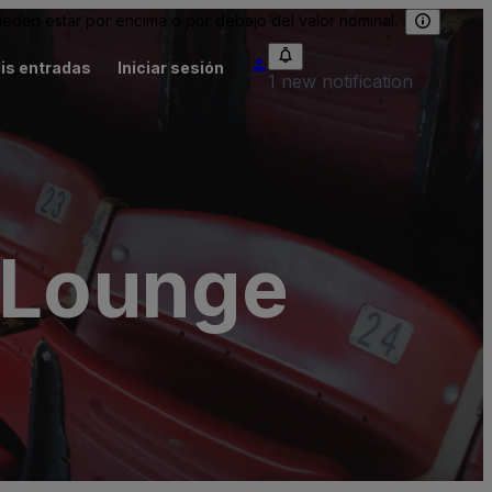
eden estar por encima o por debajo del valor nominal.
is entradas
Iniciar sesión
1 new notification
d Lounge