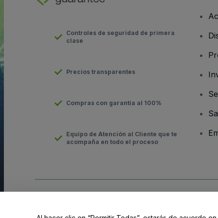
Ac
Controles de seguridad de primera
Di
clase
Pr
Precios transparentes
In
Se
Compras con garantía al 100%
Sa
Em
Equipo de Atención al Cliente que te
acompaña en todo el proceso
Derechos reservados © viagogo Entertainment Inc 2026
Datos
El uso de este sitio web constituye la aceptación de los
Términ
Al hacer clic en “Permitir Todas”, estarás de acuerdo en