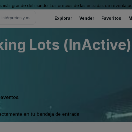
 más grande del mundo. Los precios de las entradas de reventa pu
Explorar
Vender
Favoritos
M
ing Lots (InActive)
s eventos.
rectamente en tu bandeja de entrada