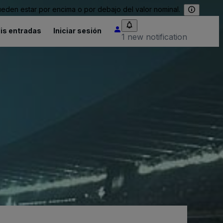
eden estar por encima o por debajo del valor nominal.
is entradas
Iniciar sesión
1 new notification