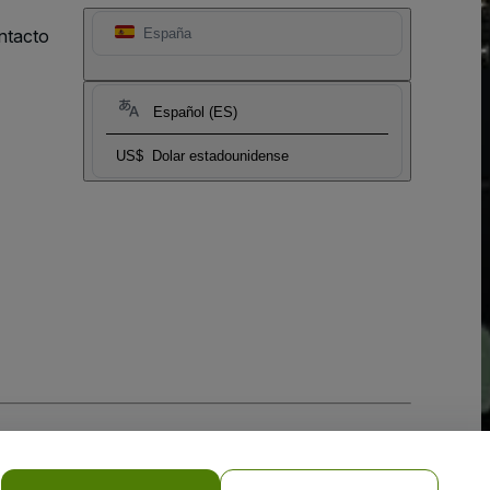
ntacto
España
Español (ES)
US$
Dolar estadounidense
 la
Política de Privacidad para Móviles