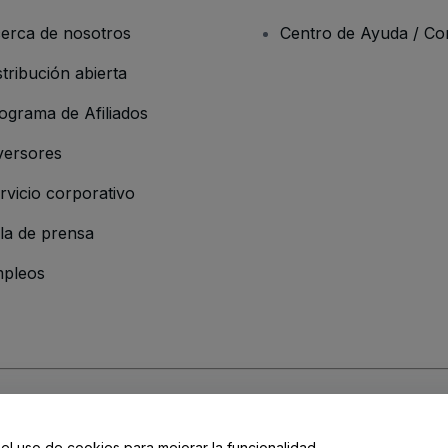
erca de nosotros
Centro de Ayuda / Co
stribución abierta
ograma de Afiliados
versores
rvicio corporativo
la de prensa
pleos
 de la Empresa
os y Condiciones
, de la
Política de Privacidad
, de la
Política de Cookies
y de
 el uso de cookies para mejorar la funcionalidad