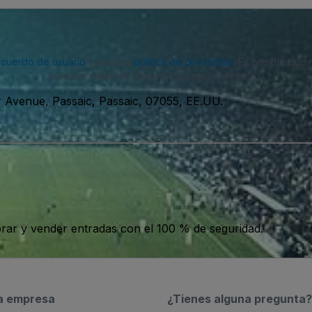
acuerdo de usuario
y nuestra
política de privacidad
. Es posible que
puedes darte de baja en cualquier momento.
 Avenue, Passaic, Passaic, 07055, EE.UU.
ar y vender entradas con el 100 % de seguridad.
a empresa
¿Tienes alguna pregunta?