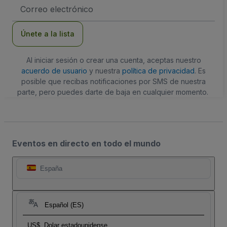
Dirección
de
correo
electrónico
Únete a la lista
Al iniciar sesión o crear una cuenta, aceptas nuestro
acuerdo de usuario
y nuestra
política de privacidad
. Es
posible que recibas notificaciones por SMS de nuestra
parte, pero puedes darte de baja en cualquier momento.
Eventos en directo en todo el mundo
España
Español (ES)
US$
Dolar estadounidense