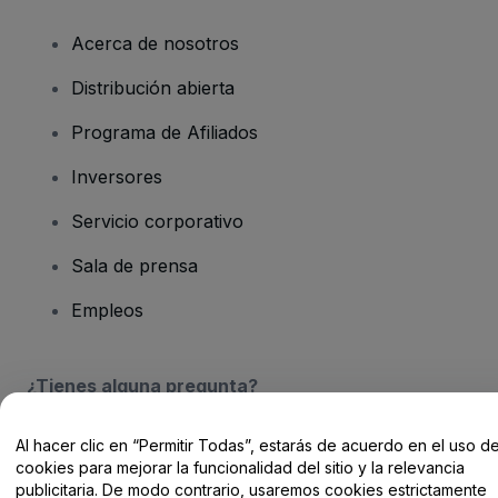
Acerca de nosotros
Distribución abierta
Programa de Afiliados
Inversores
Servicio corporativo
Sala de prensa
Empleos
¿Tienes alguna pregunta?
Centro de Ayuda / Contacto
Al hacer clic en “Permitir Todas”, estarás de acuerdo en el uso d
cookies para mejorar la funcionalidad del sitio y la relevancia
publicitaria. De modo contrario, usaremos cookies estrictamente