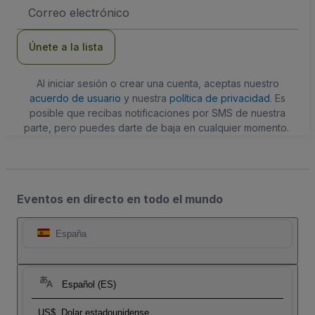
Dirección
de
correo
electrónico
Únete a la lista
Al iniciar sesión o crear una cuenta, aceptas nuestro
acuerdo de usuario
y nuestra
política de privacidad
. Es
posible que recibas notificaciones por SMS de nuestra
parte, pero puedes darte de baja en cualquier momento.
Eventos en directo en todo el mundo
España
Español (ES)
US$
Dolar estadounidense