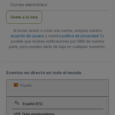
Dirección
de
correo
electrónico
Únete a la lista
Al iniciar sesión o crear una cuenta, aceptas nuestro
acuerdo de usuario
y nuestra
política de privacidad
. Es
posible que recibas notificaciones por SMS de nuestra
parte, pero puedes darte de baja en cualquier momento.
Eventos en directo en todo el mundo
España
Español (ES)
US$
Dolar estadounidense