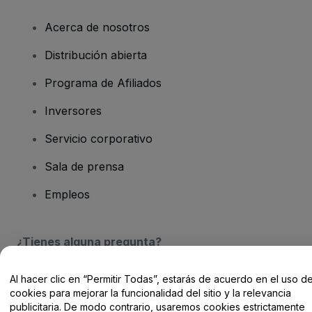
Acerca de nosotros
Distribución abierta
Programa de Afiliados
Inversores
Servicio corporativo
Sala de prensa
Empleos
¿Tienes alguna pregunta?
Centro de Ayuda / Contacto
Al hacer clic en “Permitir Todas”, estarás de acuerdo en el uso d
cookies para mejorar la funcionalidad del sitio y la relevancia
publicitaria. De modo contrario, usaremos cookies estrictamente