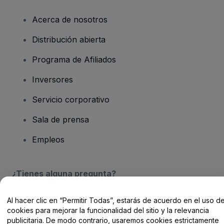
Acerca de nosotros
Distribución abierta
Programa de Afiliados
Inversores
Servicio corporativo
Sala de prensa
Empleos
¿Tienes alguna pregunta?
Centro de Ayuda / Contacto
Al hacer clic en “Permitir Todas”, estarás de acuerdo en el uso d
cookies para mejorar la funcionalidad del sitio y la relevancia
publicitaria. De modo contrario, usaremos cookies estrictamente