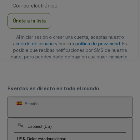
Dirección
de
correo
electrónico
Únete a la lista
Al iniciar sesión o crear una cuenta, aceptas nuestro
acuerdo de usuario
y nuestra
política de privacidad
. Es
posible que recibas notificaciones por SMS de nuestra
parte, pero puedes darte de baja en cualquier momento.
Eventos en directo en todo el mundo
España
Español (ES)
US$
Dolar estadounidense