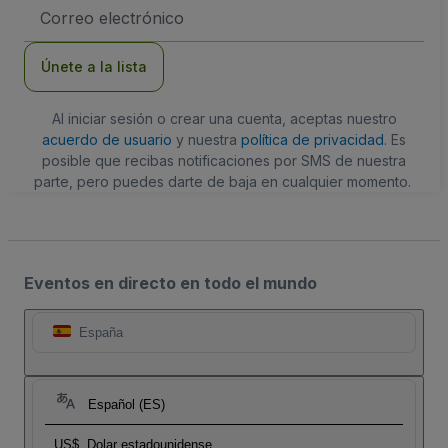
Dirección
de
correo
electrónico
Únete a la lista
Al iniciar sesión o crear una cuenta, aceptas nuestro
acuerdo de usuario
y nuestra
política de privacidad
. Es
posible que recibas notificaciones por SMS de nuestra
parte, pero puedes darte de baja en cualquier momento.
Eventos en directo en todo el mundo
España
Español (ES)
US$
Dolar estadounidense