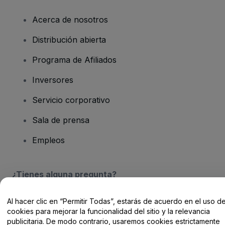
Acerca de nosotros
Distribución abierta
Programa de Afiliados
Inversores
Servicio corporativo
Sala de prensa
Empleos
¿Tienes alguna pregunta?
Centro de Ayuda / Contacto
Al hacer clic en “Permitir Todas”, estarás de acuerdo en el uso d
cookies para mejorar la funcionalidad del sitio y la relevancia
publicitaria. De modo contrario, usaremos cookies estrictamente