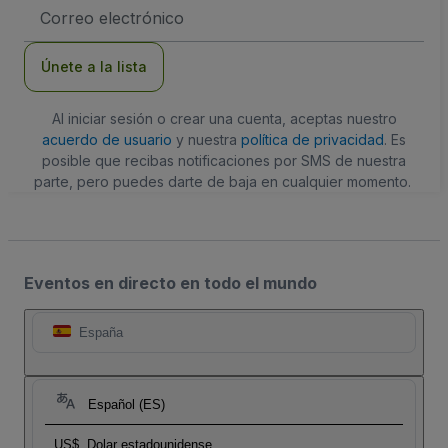
Dirección
de
correo
electrónico
Únete a la lista
Al iniciar sesión o crear una cuenta, aceptas nuestro
acuerdo de usuario
y nuestra
política de privacidad
. Es
posible que recibas notificaciones por SMS de nuestra
parte, pero puedes darte de baja en cualquier momento.
Eventos en directo en todo el mundo
España
Español (ES)
US$
Dolar estadounidense