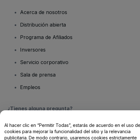
Acerca de nosotros
Distribución abierta
Programa de Afiliados
Inversores
Servicio corporativo
Sala de prensa
Empleos
¿Tienes alguna pregunta?
Centro de Ayuda / Contacto
Al hacer clic en “Permitir Todas”, estarás de acuerdo en el uso d
cookies para mejorar la funcionalidad del sitio y la relevancia
publicitaria. De modo contrario, usaremos cookies estrictamente