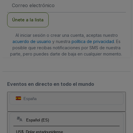
Dirección
de
correo
electrónico
Únete a la lista
Al iniciar sesión o crear una cuenta, aceptas nuestro
acuerdo de usuario
y nuestra
política de privacidad
. Es
posible que recibas notificaciones por SMS de nuestra
parte, pero puedes darte de baja en cualquier momento.
Eventos en directo en todo el mundo
España
Español (ES)
US$
Dolar estadounidense