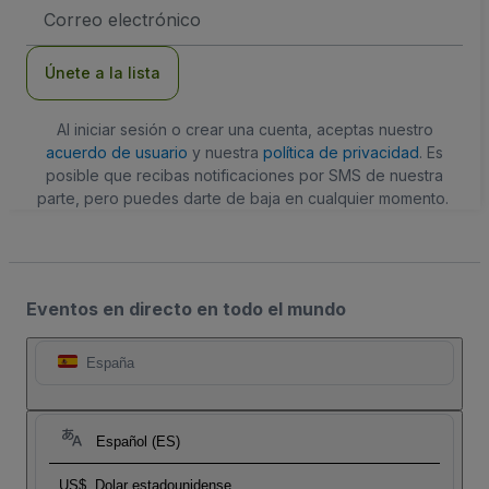
Dirección
de
correo
electrónico
Únete a la lista
Al iniciar sesión o crear una cuenta, aceptas nuestro
acuerdo de usuario
y nuestra
política de privacidad
. Es
posible que recibas notificaciones por SMS de nuestra
parte, pero puedes darte de baja en cualquier momento.
Eventos en directo en todo el mundo
España
Español (ES)
US$
Dolar estadounidense