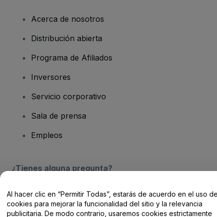
Acerca de nosotros
Distribución abierta
Programa de Afiliados
Inversores
Servicio corporativo
Sala de prensa
Empleos
¿Tienes alguna pregunta?
Centro de Ayuda / Contacto
Al hacer clic en “Permitir Todas”, estarás de acuerdo en el uso d
cookies para mejorar la funcionalidad del sitio y la relevancia
publicitaria. De modo contrario, usaremos cookies estrictamente