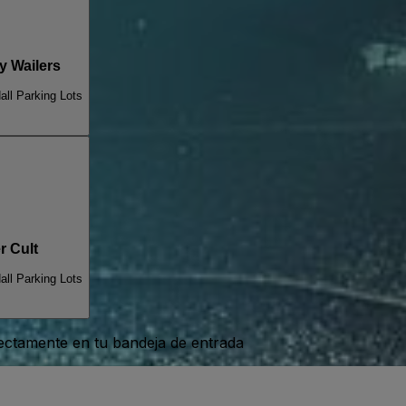
 Wailers
ll Parking Lots
 Cult
ll Parking Lots
rectamente en tu bandeja de entrada