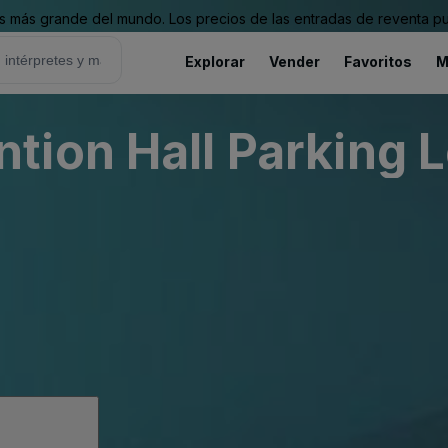
 más grande del mundo. Los precios de las entradas de reventa pu
Explorar
Vender
Favoritos
M
ion Hall Parking L