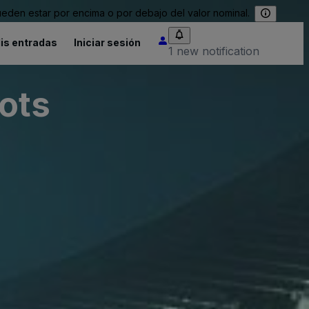
eden estar por encima o por debajo del valor nominal.
is entradas
Iniciar sesión
1 new notification
ots