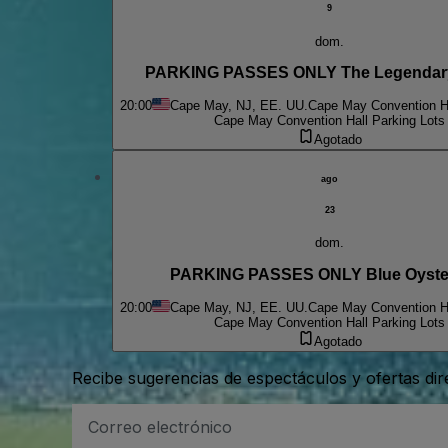
9
dom.
PARKING PASSES ONLY The Legendary
20:00
Cape May, NJ, EE. UU.
Cape May Convention Ha
Cape May Convention Hall Parking Lots
Agotado
ago
23
dom.
PARKING PASSES ONLY Blue Oyster
20:00
Cape May, NJ, EE. UU.
Cape May Convention Ha
Cape May Convention Hall Parking Lots
Agotado
Recibe sugerencias de espectáculos y ofertas di
Dirección
de
correo