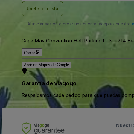
electrónico
Únete a la lista
Al iniciar sesión o crear una cuenta, aceptas nuestro
Cape May Convention Hall Parking Lots
-
714 Be
Copiar
Abrir en Mapas de Google
Garantía de viagogo
Respaldamos cada pedido para que puedas compr
Nuestr