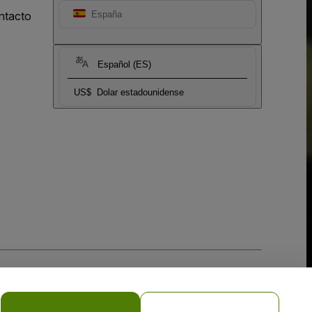
ntacto
España
Español (ES)
US$
Dolar estadounidense
 la
Política de Privacidad para Móviles