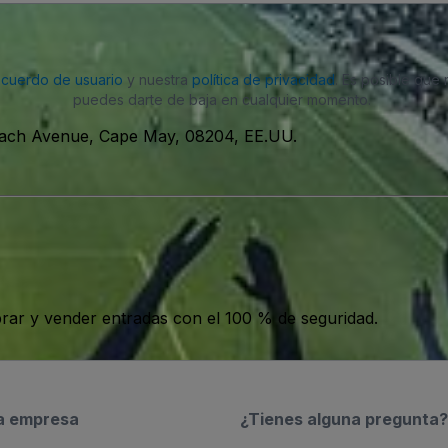
acuerdo de usuario
y nuestra
política de privacidad
. Es posible que
puedes darte de baja en cualquier momento.
ach Avenue, Cape May, 08204, EE.UU.
ar y vender entradas con el 100 % de seguridad.
a empresa
¿Tienes alguna pregunta?