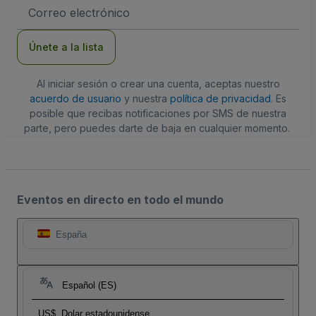
Dirección
de
correo
electrónico
Únete a la lista
Al iniciar sesión o crear una cuenta, aceptas nuestro
acuerdo de usuario
y nuestra
política de privacidad
. Es
posible que recibas notificaciones por SMS de nuestra
parte, pero puedes darte de baja en cualquier momento.
Eventos en directo en todo el mundo
España
Español (ES)
US$
Dolar estadounidense