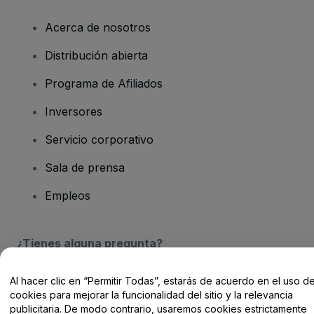
Acerca de nosotros
Distribución abierta
Programa de Afiliados
Inversores
Servicio corporativo
Sala de prensa
Empleos
¿Tienes alguna pregunta?
Centro de Ayuda / Contacto
Al hacer clic en “Permitir Todas”, estarás de acuerdo en el uso d
cookies para mejorar la funcionalidad del sitio y la relevancia
publicitaria. De modo contrario, usaremos cookies estrictamente