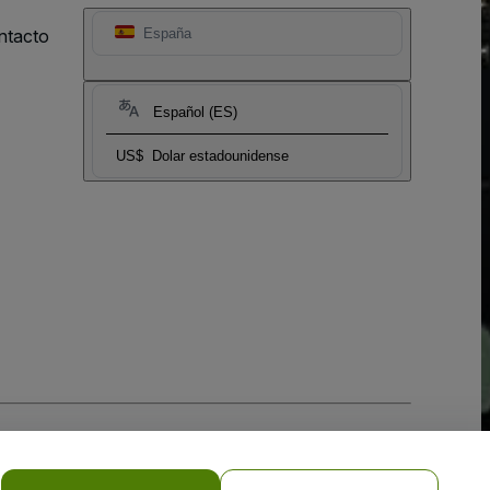
ntacto
España
Español (ES)
US$
Dolar estadounidense
 la
Política de Privacidad para Móviles