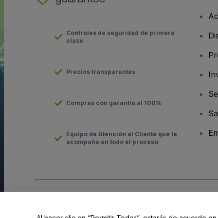
Ac
Controles de seguridad de primera
Di
clase
Pr
Precios transparentes
In
Se
Compras con garantía al 100%
Sa
Em
Equipo de Atención al Cliente que te
acompaña en todo el proceso
Derechos reservados © viagogo Entertainment Inc 2026
Datos
El uso de este sitio web constituye la aceptación de los
Términ
Al hacer clic en “Permitir Todas”, estarás de acuerdo en