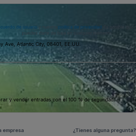
acuerdo de usuario
y nuestra
política de privacidad
. Es posible que
puedes darte de baja en cualquier momento.
 Ave, Atlantic City, 08401, EE.UU.
ar y vender entradas con el 100 % de seguridad.
a empresa
¿Tienes alguna pregunta?