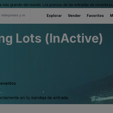
 más grande del mundo. Los precios de las entradas de reventa pu
Explorar
Vender
Favoritos
M
ng Lots (InActive)
s eventos.
rectamente en tu bandeja de entrada