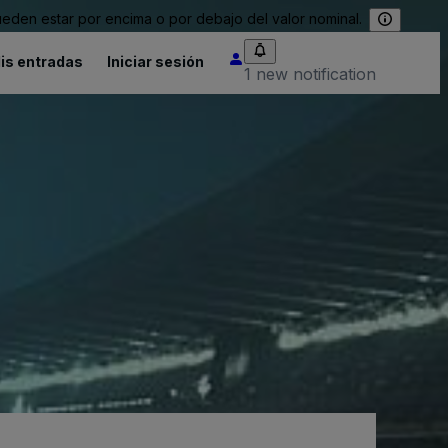
eden estar por encima o por debajo del valor nominal.
is entradas
Iniciar sesión
1 new notification