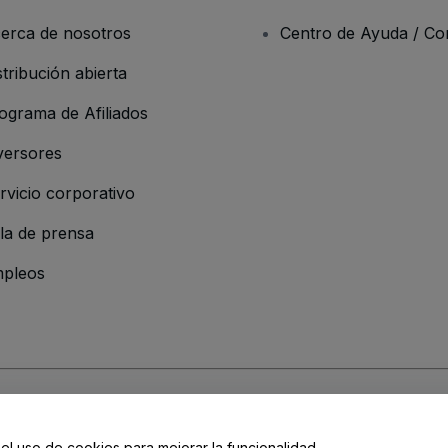
erca de nosotros
Centro de Ayuda / Co
stribución abierta
ograma de Afiliados
versores
rvicio corporativo
la de prensa
pleos
 de la Empresa
os y Condiciones
, de la
Política de Privacidad
, de la
Política de Cookies
y de
 el uso de cookies para mejorar la funcionalidad