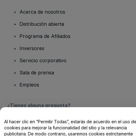
Acerca de nosotros
Distribución abierta
Programa de Afiliados
Inversores
Servicio corporativo
Sala de prensa
Empleos
¿Tienes alguna pregunta?
Centro de Ayuda / Contacto
Al hacer clic en “Permitir Todas”, estarás de acuerdo en el uso d
cookies para mejorar la funcionalidad del sitio y la relevancia
publicitaria. De modo contrario, usaremos cookies estrictamente