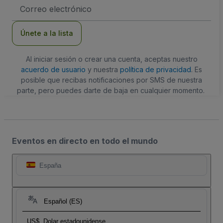
Dirección
de
correo
electrónico
Únete a la lista
Al iniciar sesión o crear una cuenta, aceptas nuestro
acuerdo de usuario
y nuestra
política de privacidad
. Es
posible que recibas notificaciones por SMS de nuestra
parte, pero puedes darte de baja en cualquier momento.
Eventos en directo en todo el mundo
España
Español (ES)
US$
Dolar estadounidense