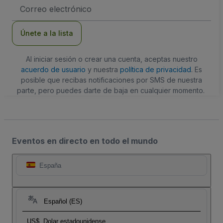
Dirección
de
correo
electrónico
Únete a la lista
Al iniciar sesión o crear una cuenta, aceptas nuestro
acuerdo de usuario
y nuestra
política de privacidad
. Es
posible que recibas notificaciones por SMS de nuestra
parte, pero puedes darte de baja en cualquier momento.
Eventos en directo en todo el mundo
España
Español (ES)
US$
Dolar estadounidense