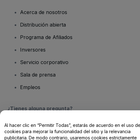
Acerca de nosotros
Distribución abierta
Programa de Afiliados
Inversores
Servicio corporativo
Sala de prensa
Empleos
¿Tienes alguna pregunta?
Centro de Ayuda / Contacto
Al hacer clic en “Permitir Todas”, estarás de acuerdo en el uso d
cookies para mejorar la funcionalidad del sitio y la relevancia
publicitaria. De modo contrario, usaremos cookies estrictamente