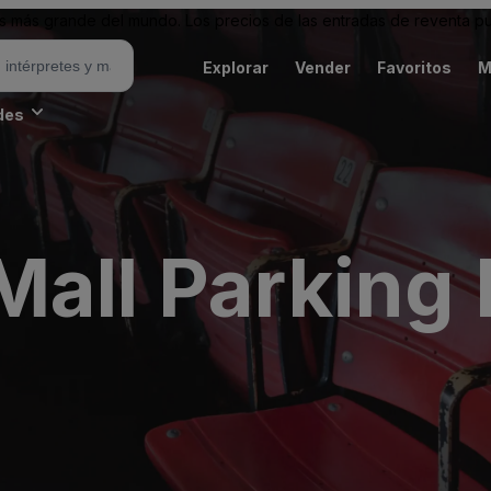
 más grande del mundo. Los precios de las entradas de reventa pu
Explorar
Vender
Favoritos
M
des
all Parking 