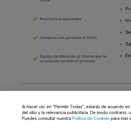
clase
Pr
Precios transparentes
In
Se
Compras con garantía al 100%
Sa
Em
Equipo de Atención al Cliente que te
acompaña en todo el proceso
Derechos reservados © viagogo Entertainment Inc 2026
Datos
El uso de este sitio web constituye la aceptación de los
Términ
Al hacer clic en “Permitir Todas”, estarás de acuerdo en
No compartir mi información personal ni tus opciones de priva
del sitio y la relevancia publicitaria. De modo contrario
Puedes consultar nuestra
Política de Cookies
para más i