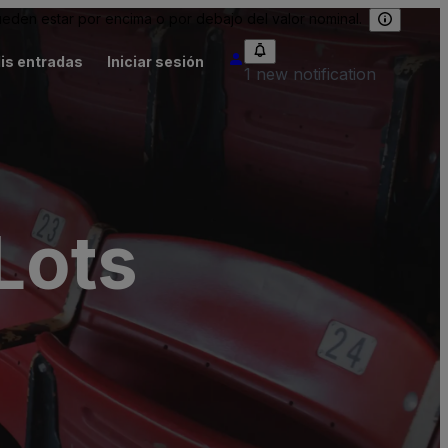
eden estar por encima o por debajo del valor nominal.
is entradas
Iniciar sesión
1 new notification
Lots