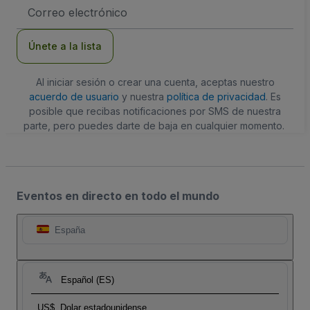
Dirección
de
correo
electrónico
Únete a la lista
Al iniciar sesión o crear una cuenta, aceptas nuestro
acuerdo de usuario
y nuestra
política de privacidad
. Es
posible que recibas notificaciones por SMS de nuestra
parte, pero puedes darte de baja en cualquier momento.
Eventos en directo en todo el mundo
España
Español (ES)
US$
Dolar estadounidense