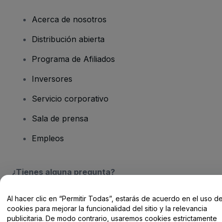
Acerca de nosotros
Distribución abierta
Programa de Afiliados
Inversores
Servicio corporativo
Sala de prensa
Empleos
¿Tienes alguna pregunta?
Centro de Ayuda / Contacto
Al hacer clic en “Permitir Todas”, estarás de acuerdo en el uso d
cookies para mejorar la funcionalidad del sitio y la relevancia
publicitaria. De modo contrario, usaremos cookies estrictamente