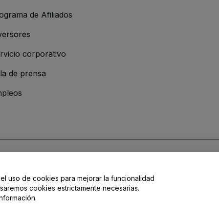
ograma de Afiliados
versores
rvicio corporativo
la de prensa
pleos
 de la Empresa
os y Condiciones
, de la
Política de Privacidad
, de la
Política de Cookies
y de
 el uso de cookies para mejorar la funcionalidad
, usaremos cookies estrictamente necesarias.
nformación.