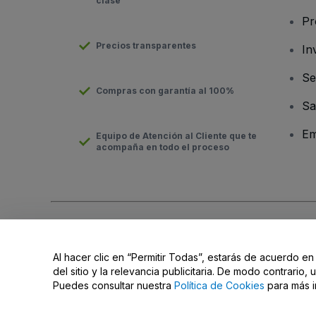
clase
Pr
Precios transparentes
In
Se
Compras con garantía al 100%
Sa
Em
Equipo de Atención al Cliente que te
acompaña en todo el proceso
Derechos reservados © viagogo Entertainment Inc 2026
Datos
El uso de este sitio web constituye la aceptación de los
Términ
Al hacer clic en “Permitir Todas”, estarás de acuerdo en
Do Not Share My Personal Information/Your Privacy Choices
del sitio y la relevancia publicitaria. De modo contrario
Puedes consultar nuestra
Política de Cookies
para más i