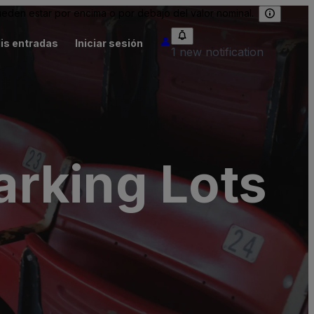
eden estar por encima o por debajo del valor nominal.
is entradas
Iniciar sesión
1 new notification
rking Lots