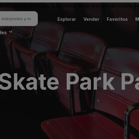
 más grande del mundo. Los precios de las entradas de reventa pu
Explorar
Vender
Favoritos
M
des
kate Park Pa