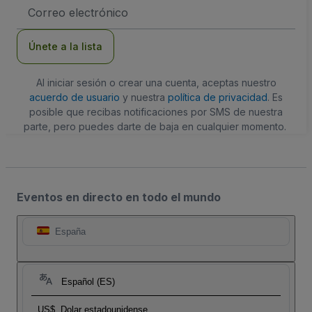
Dirección
de
correo
electrónico
Únete a la lista
Al iniciar sesión o crear una cuenta, aceptas nuestro
acuerdo de usuario
y nuestra
política de privacidad
. Es
posible que recibas notificaciones por SMS de nuestra
parte, pero puedes darte de baja en cualquier momento.
Eventos en directo en todo el mundo
España
Español (ES)
US$
Dolar estadounidense