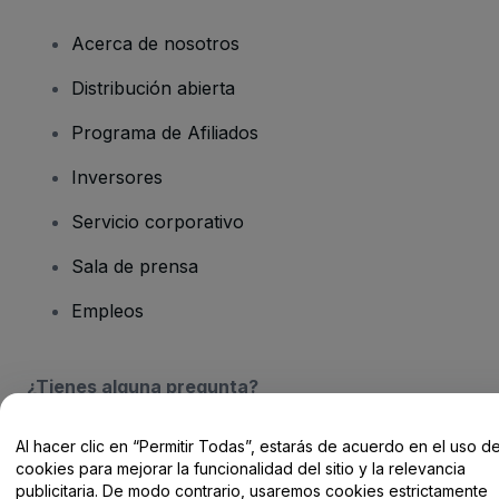
Acerca de nosotros
Distribución abierta
Programa de Afiliados
Inversores
Servicio corporativo
Sala de prensa
Empleos
¿Tienes alguna pregunta?
Centro de Ayuda / Contacto
Al hacer clic en “Permitir Todas”, estarás de acuerdo en el uso d
cookies para mejorar la funcionalidad del sitio y la relevancia
publicitaria. De modo contrario, usaremos cookies estrictamente