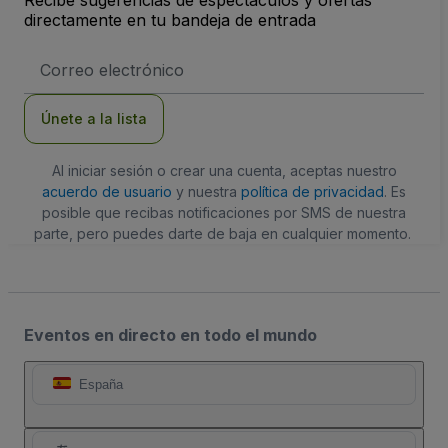
Recibe sugerencias de espectáculos y ofertas
directamente en tu bandeja de entrada
Dirección
de
correo
electrónico
Únete a la lista
Al iniciar sesión o crear una cuenta, aceptas nuestro
acuerdo de usuario
y nuestra
política de privacidad
. Es
posible que recibas notificaciones por SMS de nuestra
parte, pero puedes darte de baja en cualquier momento.
Eventos en directo en todo el mundo
España