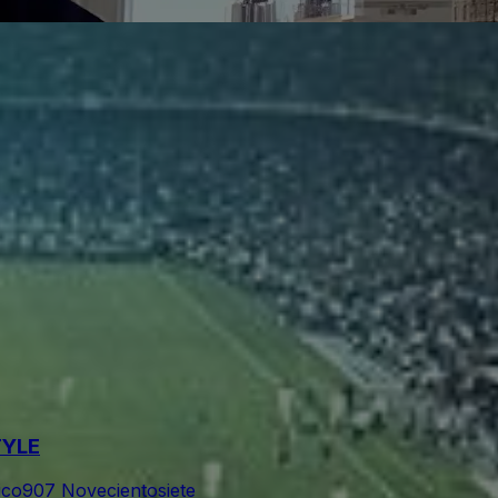
TYLE
ico
907 Novecientosiete