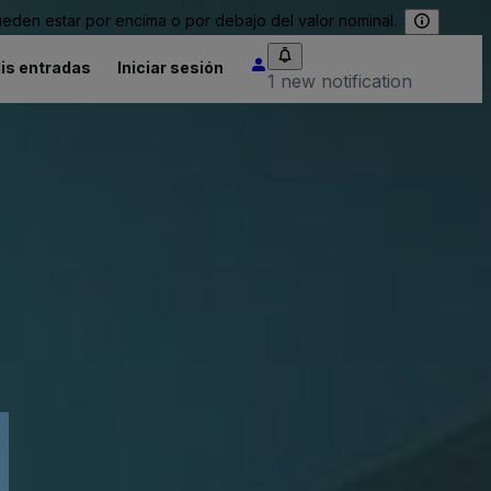
eden estar por encima o por debajo del valor nominal.
is entradas
Iniciar sesión
1 new notification