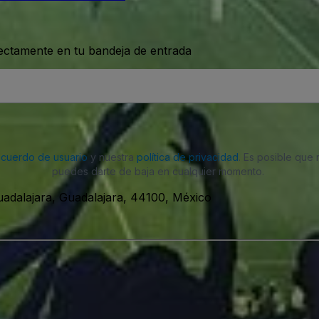
rectamente en tu bandeja de entrada
acuerdo de usuario
y nuestra
política de privacidad
. Es posible que
puedes darte de baja en cualquier momento.
Guadalajara, Guadalajara, 44100, México