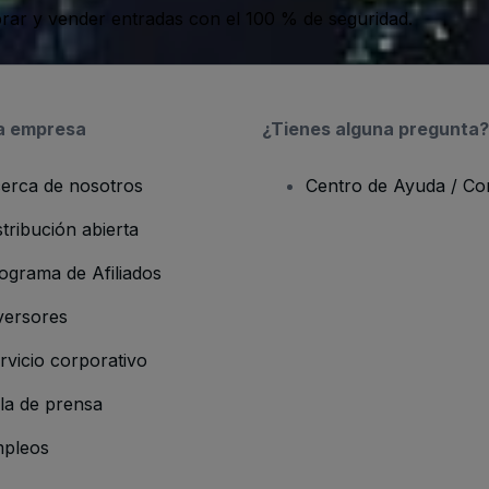
ar y vender entradas con el 100 % de seguridad.
a empresa
¿Tienes alguna pregunta?
erca de nosotros
Centro de Ayuda / Co
stribución abierta
ograma de Afiliados
versores
rvicio corporativo
la de prensa
pleos