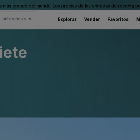
 más grande del mundo. Los precios de las entradas de reventa pu
Explorar
Vender
Favoritos
M
iete