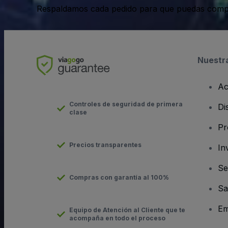
Respaldamos cada pedido para que puedas compr
Nuestr
Ac
Controles de seguridad de primera
Di
clase
Pr
Precios transparentes
In
Se
Compras con garantía al 100%
Sa
Em
Equipo de Atención al Cliente que te
acompaña en todo el proceso