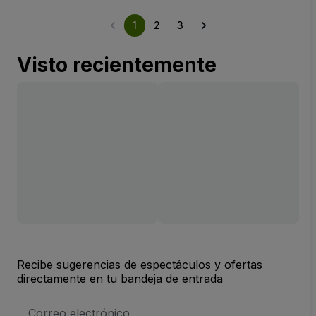
1
2
3
Visto recientemente
Recibe sugerencias de espectáculos y ofertas
directamente en tu bandeja de entrada
Dirección
de