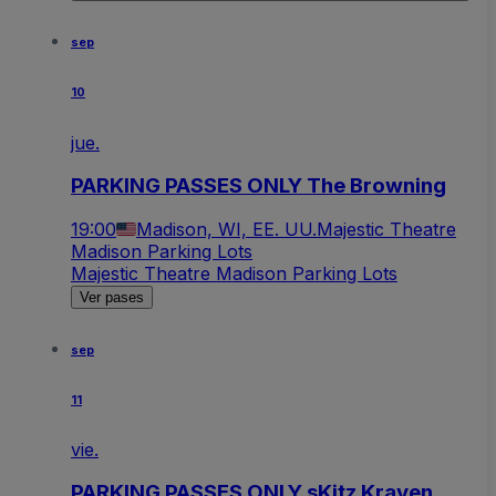
sep
10
jue.
PARKING PASSES ONLY The Browning
19:00
Madison, WI, EE. UU.
Majestic Theatre
Madison Parking Lots
Majestic Theatre Madison Parking Lots
Ver pases
sep
11
vie.
PARKING PASSES ONLY sKitz Kraven