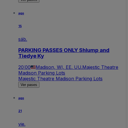
ago
15
sáb.
PARKING PASSES ONLY Shlump and
Tiedye Ky
20:00
Madison, WI, EE. UU.
Majestic Theatre
Madison Parking Lots
Majestic Theatre Madison Parking Lots
Ver pases
ago
21
vie.