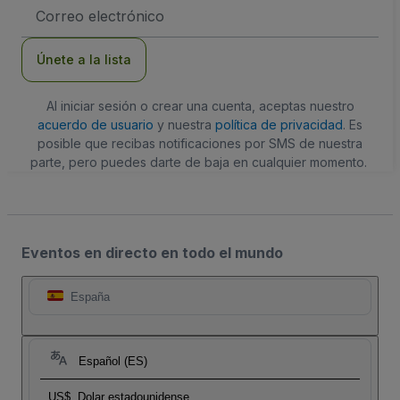
Dirección
de
correo
electrónico
Únete a la lista
Al iniciar sesión o crear una cuenta, aceptas nuestro
acuerdo de usuario
y nuestra
política de privacidad
. Es
posible que recibas notificaciones por SMS de nuestra
parte, pero puedes darte de baja en cualquier momento.
Eventos en directo en todo el mundo
España
Español (ES)
US$
Dolar estadounidense