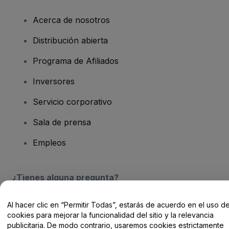
Acerca de nosotros
Distribución abierta
Programa de Afiliados
Inversores
Servicio corporativo
Sala de prensa
Empleos
¿Tienes alguna pregunta?
Centro de Ayuda / Contacto
Al hacer clic en “Permitir Todas”, estarás de acuerdo en el uso d
cookies para mejorar la funcionalidad del sitio y la relevancia
publicitaria. De modo contrario, usaremos cookies estrictamente