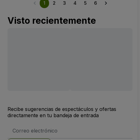
1
2
3
4
5
6
Visto recientemente
Recibe sugerencias de espectáculos y ofertas
directamente en tu bandeja de entrada
Dirección
de
correo