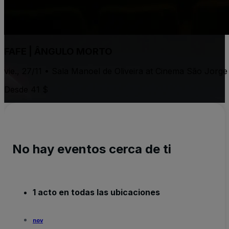
FAFE | ÂNGULO MORTO
vie., 27/11 • Sala Manoel de Oliveira at Cinema São Jorg
Desde 41 $
No hay eventos cerca de ti
1 acto en todas las ubicaciones
nov