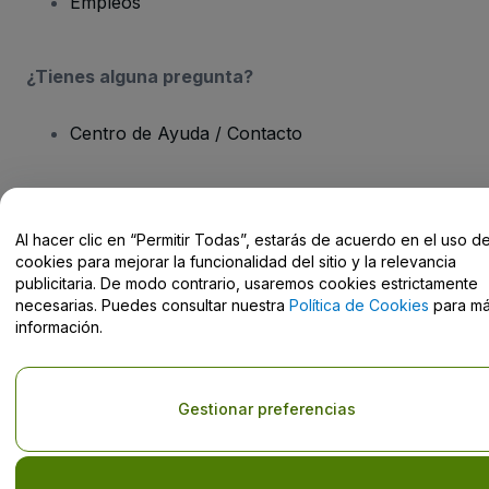
Empleos
¿Tienes alguna pregunta?
Centro de Ayuda / Contacto
Al hacer clic en “Permitir Todas”, estarás de acuerdo en el uso d
Derechos reservados © viagogo Entertainment Inc 2026
Datos de
cookies para mejorar la funcionalidad del sitio y la relevancia
la Empresa
publicitaria. De modo contrario, usaremos cookies estrictamente
El uso de este sitio web constituye la aceptación de los
Términos y
necesarias. Puedes consultar nuestra
Política de Cookies
para m
Condiciones
, de la
Política de Privacidad
, de la
Política de Cookies
información.
y de la
Política de Privacidad para Móviles
No compartir mi información personal ni tus opciones de
privacidad
Gestionar preferencias