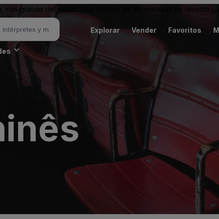
 más grande del mundo. Los precios de las entradas de reventa pu
Explorar
Vender
Favoritos
M
des
hinês