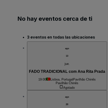
No hay eventos cerca de ti
3 eventos en todas las ubicaciones
ago
13
jue.
FADO TRADICIONAL com Ana Rita Prada
19:00
Lisboa, Portugal
Pavilhão Chinês
Pavilhão Chinês
Agotado
ago
20