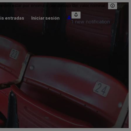
eden estar por encima o por debajo del valor nominal.
is entradas
Iniciar sesión
1 new notification