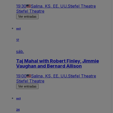
19:30
Salina, KS, EE. UU.
Stiefel Theatre
Stiefel Theatre
Ver entradas
oct
17
sáb.
Taj Mahal with Robert Finley, Jimmie
Vaughan and Bernard Allison
19:00
Salina, KS, EE. UU.
Stiefel Theatre
Stiefel Theatre
Ver entradas
oct
24