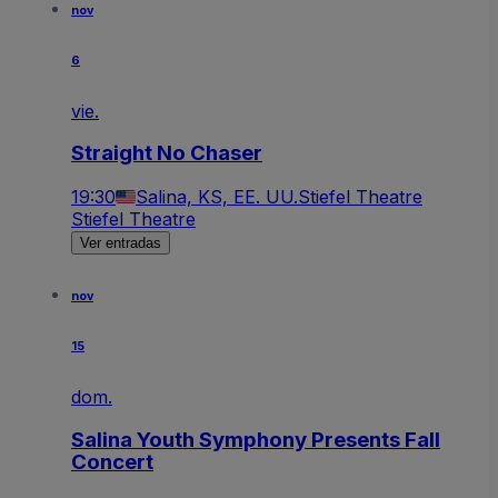
nov
6
vie.
Straight No Chaser
19:30
Salina, KS, EE. UU.
Stiefel Theatre
Stiefel Theatre
Ver entradas
nov
15
dom.
Salina Youth Symphony Presents Fall
Concert