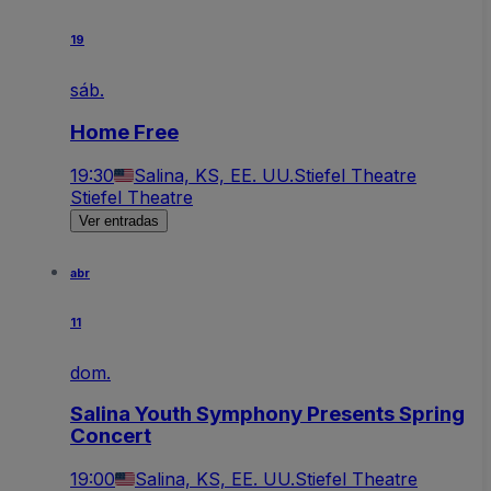
19
sáb.
Home Free
19:30
Salina, KS, EE. UU.
Stiefel Theatre
Stiefel Theatre
Ver entradas
abr
11
dom.
Salina Youth Symphony Presents Spring
Concert
19:00
Salina, KS, EE. UU.
Stiefel Theatre