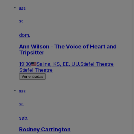
sep
20
dom.
Ann Wilson - The Voice of Heart and
Tripsitter
19:30
Salina, KS, EE. UU.
Stiefel Theatre
Stiefel Theatre
Ver entradas
sep
26
sáb.
Rodney Carrington