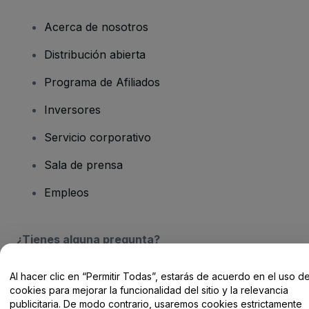
Acerca de nosotros
Distribución abierta
Programa de Afiliados
Inversores
Servicio corporativo
Sala de prensa
Empleos
¿Tienes alguna pregunta?
Centro de Ayuda / Contacto
Al hacer clic en “Permitir Todas”, estarás de acuerdo en el uso d
cookies para mejorar la funcionalidad del sitio y la relevancia
publicitaria. De modo contrario, usaremos cookies estrictamente