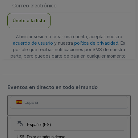
Dirección
de
correo
electrónico
Únete a la lista
Al iniciar sesión o crear una cuenta, aceptas nuestro
acuerdo de usuario
y nuestra
política de privacidad
. Es
posible que recibas notificaciones por SMS de nuestra
parte, pero puedes darte de baja en cualquier momento.
Eventos en directo en todo el mundo
España
Español (ES)
US$
Dolar estadounidense