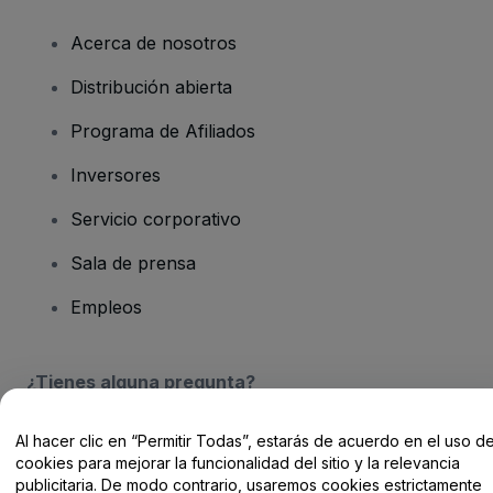
Acerca de nosotros
Distribución abierta
Programa de Afiliados
Inversores
Servicio corporativo
Sala de prensa
Empleos
¿Tienes alguna pregunta?
Centro de Ayuda / Contacto
Al hacer clic en “Permitir Todas”, estarás de acuerdo en el uso d
cookies para mejorar la funcionalidad del sitio y la relevancia
publicitaria. De modo contrario, usaremos cookies estrictamente