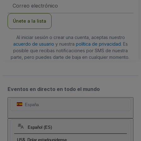
Dirección
de
correo
electrónico
Únete a la lista
Al iniciar sesión o crear una cuenta, aceptas nuestro
acuerdo de usuario
y nuestra
política de privacidad
. Es
posible que recibas notificaciones por SMS de nuestra
parte, pero puedes darte de baja en cualquier momento.
Eventos en directo en todo el mundo
España
Español (ES)
US$
Dolar estadounidense